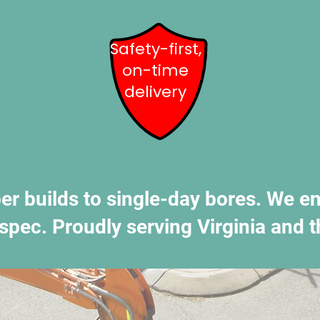
Safety-first,
on-time
delivery
er builds to single-day bores. We ens
 spec. Proudly serving Virginia and t