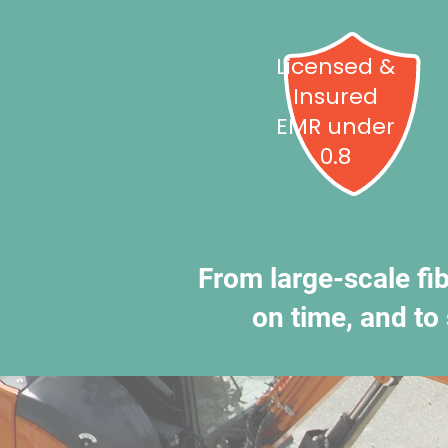
Licensed &
Insured
EMR under
0.8
From large-scale fib
on time, and to