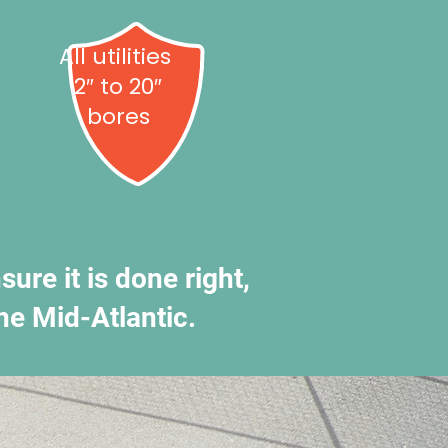
All utilities
2″ to 20″
bores
ure it is done right,
he Mid-Atlantic.