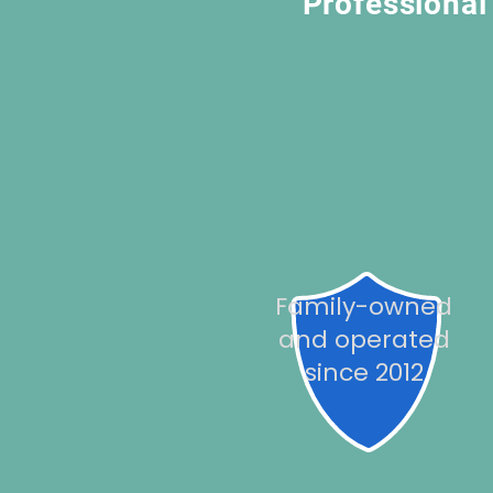
Professional 
Family-owned
and operated
since 2012