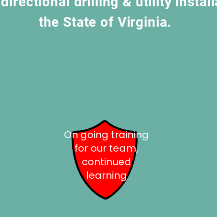
directional drilling & utility instal
the State of Virginia.
On going training
for our team,
continued
learning