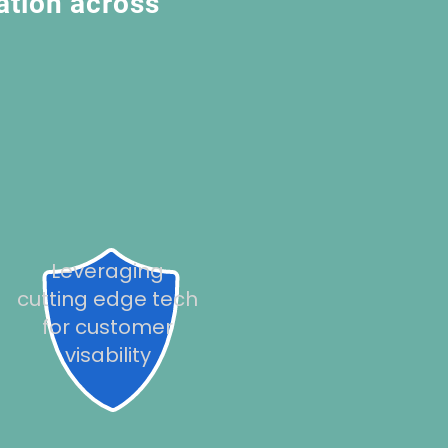
lation across
Leveraging
cutting edge tech
for customer
visability